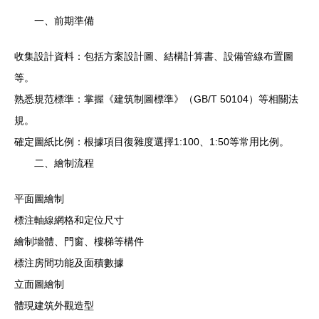
一、前期準備
收集設計資料：包括方案設計圖、結構計算書、設備管線布置圖
等。
熟悉規范標準：掌握《建筑制圖標準》（GB/T 50104）等相關法
規。
確定圖紙比例：根據項目復雜度選擇1:100、1:50等常用比例。
二、繪制流程
平面圖繪制
標注軸線網格和定位尺寸
繪制墻體、門窗、樓梯等構件
標注房間功能及面積數據
立面圖繪制
體現建筑外觀造型