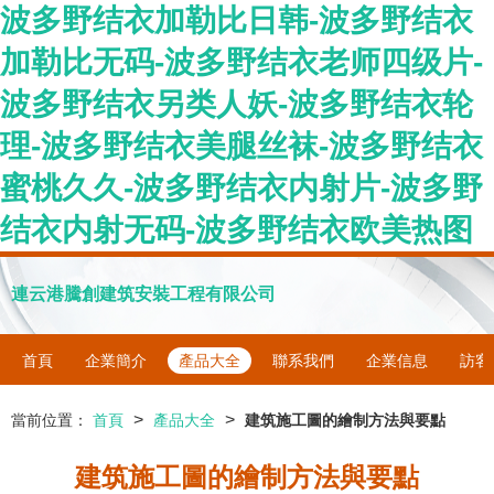
波多野结衣加勒比日韩-波多野结衣
加勒比无码-波多野结衣老师四级片-
波多野结衣另类人妖-波多野结衣轮
理-波多野结衣美腿丝袜-波多野结衣
蜜桃久久-波多野结衣内射片-波多野
结衣内射无码-波多野结衣欧美热图
連云港騰創建筑安裝工程有限公司
首頁
企業簡介
產品大全
聯系我們
企業信息
訪客
>
>
當前位置：
首頁
產品大全
建筑施工圖的繪制方法與要點
建筑施工圖的繪制方法與要點