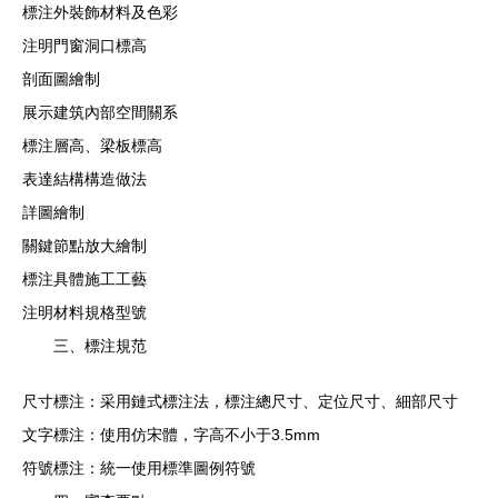
標注外裝飾材料及色彩
注明門窗洞口標高
剖面圖繪制
展示建筑內部空間關系
標注層高、梁板標高
表達結構構造做法
詳圖繪制
關鍵節點放大繪制
標注具體施工工藝
注明材料規格型號
三、標注規范
尺寸標注：采用鏈式標注法，標注總尺寸、定位尺寸、細部尺寸
文字標注：使用仿宋體，字高不小于3.5mm
符號標注：統一使用標準圖例符號