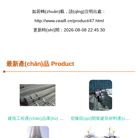
如若轉(zhuǎn)載，請(qǐng)注明出處：
http://www.ceai8.cn/product/47.html
更新時(shí)間：2026-08-08 22:45:30
最新產(chǎn)品
Product
建筑工程產(chǎn)品庫(kù) 構(gòu)建高效施工的基石
宿豫區(qū)開展建筑材料產(chǎn)品質(zhì)量專項(xiàng)檢查 筑牢建筑工程質(zhì)量安全防線