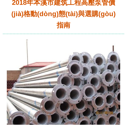
2018年本溪市建筑工程高壓泵管價
(jià)格動(dòng)態(tài)與選購(gòu)
指南