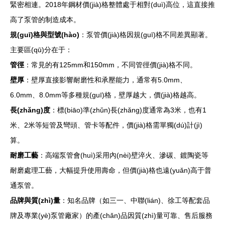
緊密相連。2018年鋼材價(jià)格整體處于相對(duì)高位，這直接推
高了泵管的制造成本。
規(guī)格與型號(hào)
：泵管價(jià)格因規(guī)格不同差異顯著。
主要區(qū)分在于：
管徑
：常見的有125mm和150mm，不同管徑價(jià)格不同。
壁厚
：壁厚直接影響耐磨性和承壓能力，通常有5.0mm、
6.0mm、8.0mm等多種規(guī)格，壁厚越大，價(jià)格越高。
長(zhǎng)度
：標(biāo)準(zhǔn)長(zhǎng)度通常為3米，也有1
米、2米等短管及彎頭、管卡等配件，價(jià)格需單獨(dú)計(jì)
算。
耐磨工藝
：高端泵管會(huì)采用內(nèi)壁淬火、滲碳、鍍陶瓷等
耐磨處理工藝，大幅提升使用壽命，但價(jià)格也遠(yuǎn)高于普
通泵管。
品牌與質(zhì)量
：知名品牌（如三一、中聯(lián)、徐工等配套品
牌及專業(yè)泵管廠家）的產(chǎn)品因質(zhì)量可靠、售后服務