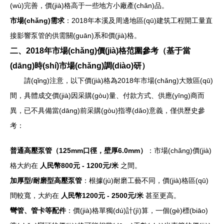
(wù)完善，價(jià)格高于一些地方小廠產(chǎn)品。
市場(chǎng)需求
：2018年本溪及周邊地區(qū)建筑工程開工量直
接影響泵管的供需關(guān)系和價(jià)格。
二、2018年市場(chǎng)價(jià)格范圍參考（基于當
(dāng)時(shí)市場(chǎng)調(diào)研）
請(qǐng)注意，以下價(jià)格為2018年市場(chǎng)大致區(qū)
間，具體成交價(jià)因采購(gòu)量、付款方式、供應(yīng)商而
異，已不具備當(dāng)前采購(gòu)指導(dǎo)意義，僅供歷史參
考：
普通高壓泵管（125mm口徑，壁厚6.0mm）
：市場(chǎng)價(jià)
格大約在
人民幣800元 - 1200元/米
之間。
加厚型/耐磨型高壓泵管
：根據(jù)耐磨工藝不同，價(jià)格區(qū)
間較寬，大約在
人民幣1200元 - 2500元/米
甚至更高。
彎管、管卡等配件
：價(jià)格單獨(dú)計(jì)算，一個(gè)標(biāo)