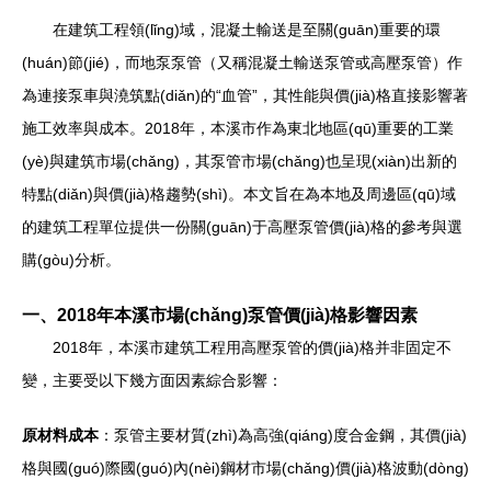
在建筑工程領(lǐng)域，混凝土輸送是至關(guān)重要的環
(huán)節(jié)，而地泵泵管（又稱混凝土輸送泵管或高壓泵管）作
為連接泵車與澆筑點(diǎn)的“血管”，其性能與價(jià)格直接影響著
施工效率與成本。2018年，本溪市作為東北地區(qū)重要的工業
(yè)與建筑市場(chǎng)，其泵管市場(chǎng)也呈現(xiàn)出新的
特點(diǎn)與價(jià)格趨勢(shì)。本文旨在為本地及周邊區(qū)域
的建筑工程單位提供一份關(guān)于高壓泵管價(jià)格的參考與選
購(gòu)分析。
一、2018年本溪市場(chǎng)泵管價(jià)格影響因素
2018年，本溪市建筑工程用高壓泵管的價(jià)格并非固定不
變，主要受以下幾方面因素綜合影響：
原材料成本
：泵管主要材質(zhì)為高強(qiáng)度合金鋼，其價(jià)
格與國(guó)際國(guó)內(nèi)鋼材市場(chǎng)價(jià)格波動(dòng)