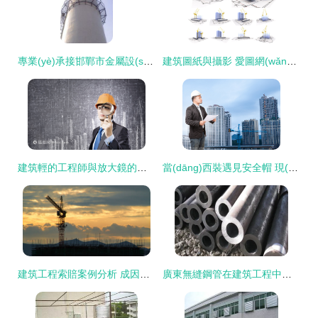
專業(yè)承接邯鄲市金屬設(shè)備防腐油漆工程 守護(hù)建筑建材的耐久防線
建筑圖紙與攝影 愛圖網(wǎng)中的高清設(shè)計(jì)素材寶庫(kù)
建筑輕的工程師與放大鏡的素描背景 現(xiàn)代建筑工程中的精密與詩意
當(dāng)西裝遇見安全帽 現(xiàn)代工程管理者的雙重角色
建筑工程索賠案例分析 成因、流程與風(fēng)險(xiǎn)防范
廣東無縫鋼管在建筑工程中的關(guān)鍵作用與應(yīng)用前景