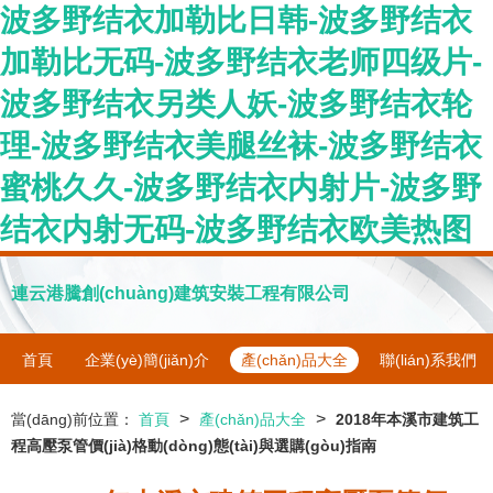
波多野结衣加勒比日韩-波多野结衣
加勒比无码-波多野结衣老师四级片-
波多野结衣另类人妖-波多野结衣轮
理-波多野结衣美腿丝袜-波多野结衣
蜜桃久久-波多野结衣内射片-波多野
结衣内射无码-波多野结衣欧美热图
連云港騰創(chuàng)建筑安裝工程有限公司
首頁
企業(yè)簡(jiǎn)介
產(chǎn)品大全
聯(lián)系我們
>
>
當(dāng)前位置：
首頁
產(chǎn)品大全
2018年本溪市建筑工
程高壓泵管價(jià)格動(dòng)態(tài)與選購(gòu)指南