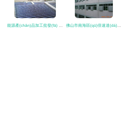
能源產(chǎn)品加工批發(fā) 建筑工程領(lǐng)域的可靠貨源與供應(yīng)鏈管理
佛山市南海區(qū)倍速達(dá)環(huán)境工程設(shè)備廠 專業(yè)環(huán)境工程服務(wù)，全天候響應(yīng)您的需求