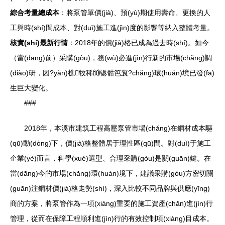
綜合考量總成本
：將泵管單價(jià)、預(yù)期使用壽命、更換的人
工與時(shí)間成本、對(duì)施工進(jìn)度的影響等納入整體考量。
核實(shí)最新行情
：2018年的價(jià)格已成為過去時(shí)。如今
（當(dāng)前）采購(gòu)，務(wù)必進(jìn)行新的市場(chǎng)調
(diào)研，因?yàn)樵牧稀⑽锪骷笆袌?chǎng)環(huán)境已發(fā)
生巨大變化。
###
2018年，本溪市建筑工程高壓泵管市場(chǎng)在鋼材成本驅
(qū)動(dòng)下，價(jià)格整體居于理性區(qū)間。對(duì)于施工
企業(yè)而言，科學(xué)選型、合理采購(gòu)是關(guān)鍵。在
當(dāng)今的市場(chǎng)環(huán)境下，建議采購(gòu)方密切關
(guān)注鋼材價(jià)格走勢(shì)，深入比較不同品牌與供應(yīng)
商的方案，將泵管作為一項(xiàng)重要的施工資產(chǎn)進(jìn)行
管理，從而在保障工程順利進(jìn)行的有效控制項(xiàng)目成本。