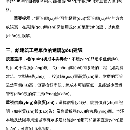
準(zhǔn)彎頭的價(jià)格可能相當(dāng)于數(shù)米直管的價(jià)
格。
重要提示
：“甭管價(jià)格”可能是對(duì)“泵管價(jià)格”的方言
或誤寫，在采購(gòu)時(shí)需使用規(guī)范術(shù)語，以免產
(chǎn)生誤解。
三、給建筑工程單位的選購(gòu)建議
按需選擇，權(quán)衡成本與壽命
：不應(yīng)只追求低價(jià)。
對(duì)于高強(qiáng)度、長(zhǎng)時(shí)間泵送的工程（如高層
建筑、大型基礎(chǔ)），投資購(gòu)買高質(zhì)量、耐磨的泵管
雖然單價(jià)高，但更換頻率低，總成本可能更低，且能減少因爆
管導(dǎo)致的停工風(fēng)險(xiǎn)。
重視供應(yīng)商資質(zhì)
：選擇信譽(yù)好、能提供質(zhì)量證
明（如材質(zhì)報(bào)告）及售后服務(wù)的供應(yīng)商。本溪
本地及沈陽等周邊城市有眾多建材經(jīng)銷商和廠家直營(yíng)點
(diǎn)，可實(shí)地考察。